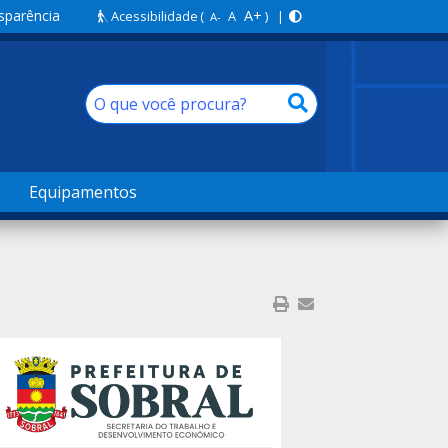
sparência
A+
Acessibilidade
(
A
) |
A-
Equipamentos