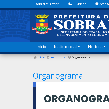
sobral.ce.gov.br
|
Ouvidoria
|
Acesso
Início
Institucional
Notícias
Início
Institucional
Organograma
Organograma