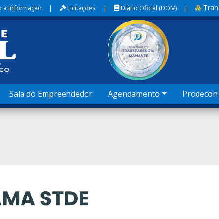
Tran
 a Informação
|
Licitações
|
Diário Oficial (DOM)
|
Sala do Empreendedor
Agendamento
Prodecon