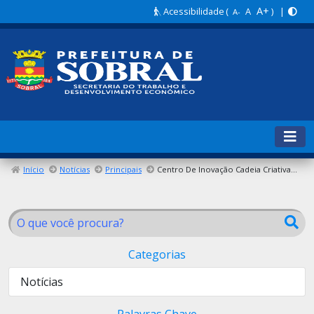
A+
Acessibilidade
(
A
) |
A-
Início
Notícias
Principais
Centro De Inovação Cadeia Criativa Promove Evento Em Comemoração Ao Dia Da Da Criatividade E Inovação Reúne
Categorias
Notícias