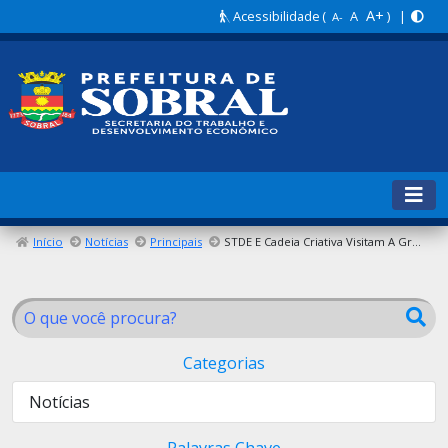
A+
Acessibilidade
(
A
) |
A-
Início
Notícias
Principais
STDE E Cadeia Criativa Visitam A Grendene
Categorias
Notícias