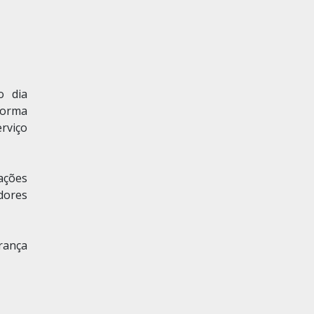
o dia
forma
rviço
ações
dores
rança