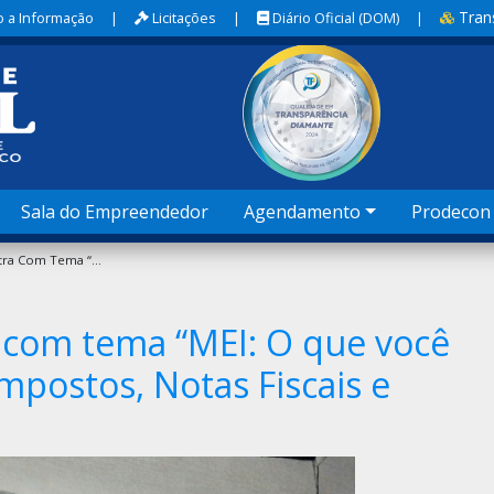
Tran
 a Informação
|
Licitações
|
Diário Oficial (DOM)
|
Sala do Empreendedor
Agendamento
Prodecon
STDE Realiza Palestra Com Tema “MEI: O Que Você Precisa Saber Sobre Impostos, Notas Fiscais E Reforma Tributária”
a com tema “MEI: O que você
mpostos, Notas Fiscais e