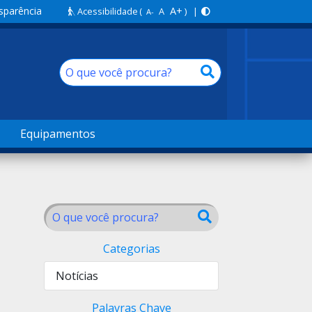
sparência
A+
Acessibilidade
(
A
) |
A-
Equipamentos
Categorias
Notícias
Palavras Chave