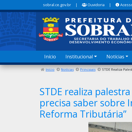
sobral.ce.gov.br
|
Ouvidoria
|
Acesso
Início
Institucional
Notícias
Início
Notícias
Principais
STDE realiza palestr
precisa saber sobre I
Reforma Tributária”