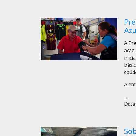
Pre
Azu
A Pre
ação
inic
bási
saúd
Além
...
Data 
Sob