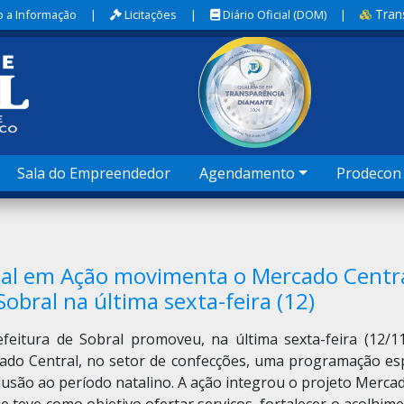
Tran
 a Informação
|
Licitações
|
Diário Oficial (DOM)
|
Sala do Empreendedor
Agendamento
Prodecon
al em Ação movimenta o Mercado Centr
Sobral na última sexta-feira (12)
efeitura de Sobral promoveu, na última sexta-feira (12/11
ado Central, no setor de confecções, uma programação esp
lusão ao período natalino. A ação integrou o projeto Merca