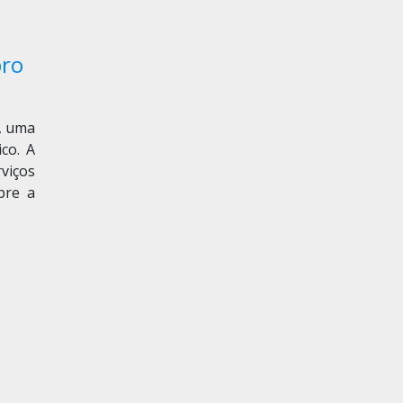
bro
), uma
co. A
viços
bre a