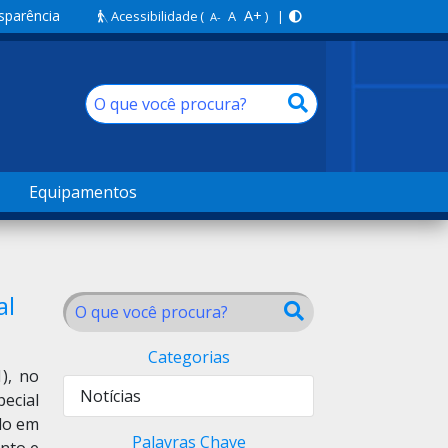
sparência
A+
Acessibilidade
(
A
) |
A-
Equipamentos
al
Categorias
), no
Notícias
ecial
do em
Palavras Chave