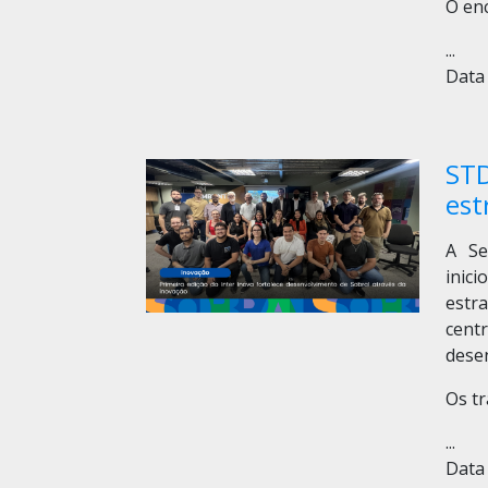
O en
...
Data 
STD
est
A Se
inic
estr
cent
dese
Os tr
...
Data 