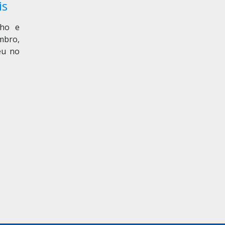
is
lho e
mbro,
eu no