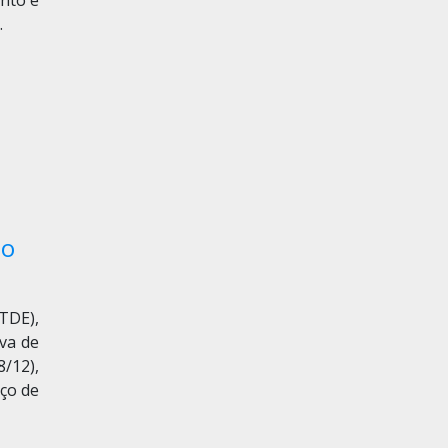
ento e
.
lo
TDE),
iva de
8/12),
ço de