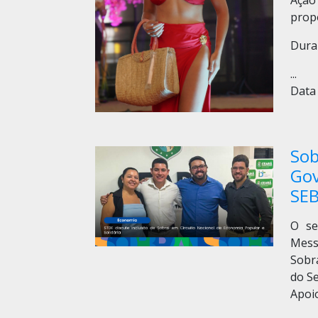
Ação 
prop
Dura
...
Data 
Sob
Gov
SE
O se
Messi
Sobra
do S
Apoi