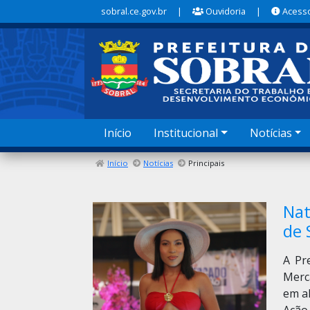
sobral.ce.gov.br
|
Ouvidoria
|
Acesso
Início
Institucional
Notícias
Início
Notícias
Principais
Nat
de 
A Pr
Merc
em a