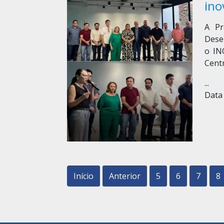
ino
A Pr
Dese
o IN
Centr
...
Data 
Início
Anterior
5
6
7
8