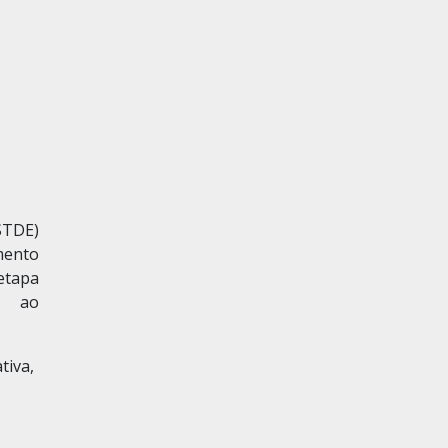
STDE)
mento
etapa
as ao
tiva,