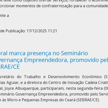
e teve como objetivo ofertar serviços, fortalecer o acolhim
orcionar momentos de confraternização para a comunidade
nte a
de Publicação: 17/12/2025 11:21
ral marca presença no Seminário
ernança Empreendedora, promovido pe
BRAE/CE
cretário do Trabalho e Desenvolvimento Econômico (S
as Aguiar, e a diretora do Centro de Inovação Cadeia Criat
l, Joyce Albuquerque, participaram, nesta segunda-feira (0
eminário Governança Empreendedora, promovido pelo Servi
o às Micro e Pequenas Empresas do Ceará (SEBRAE/CE).