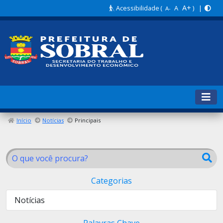
A+
Acessibilidade
(
A
) |
A-
Início
Notícias
Principais
Categorias
Notícias